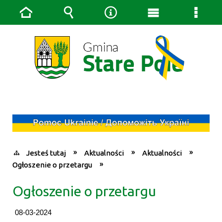
Strona
Wyszukiwarka
Narzędzia
Menu
Menu
główna
główne
szcze
Jesteś tutaj
Aktualności
Aktualności
Ogłoszenie o przetargu
Ogłoszenie o przetargu
08-03-2024