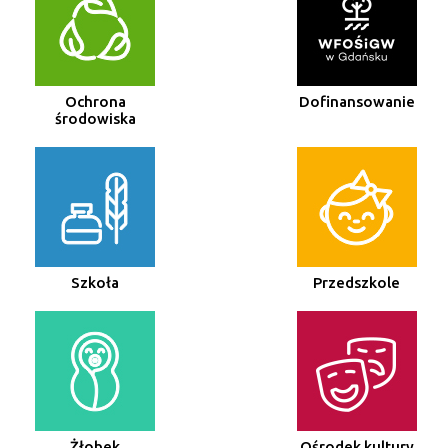
Ochrona
Dofinansowanie
środowiska
Szkoła
Przedszkole
Żłobek
Ośrodek kultury