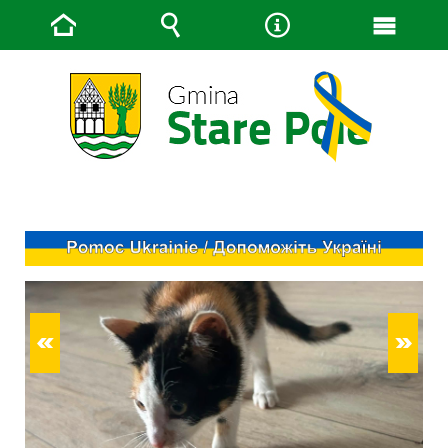
Strona
Wyszukiwarka
Narzędzia
Menu
główna
główn