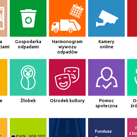
a
Gospodarka
Harmonogram
Kamery
iami
odpadami
wywozu
online
odpadów
e
Żłobek
Ośrodek kultury
Pomoc
O
społeczna
źró