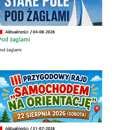
Aktualności /
01.08.2026
I Turniej Sołectw
Aktualności /
04-08-2026
Pod żaglami
od żaglami
Aktualności /
05.08.2026
Znaleziono kotka!
Aktualności /
04.08.2026
Ochrona zwierząt
Aktualności /
31-07-2026