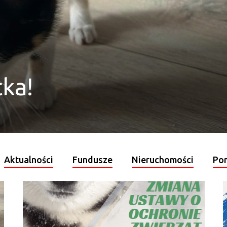
ka!
ząt
ciela
tw
Aktualności
Fundusze
Nieruchomości
Pom