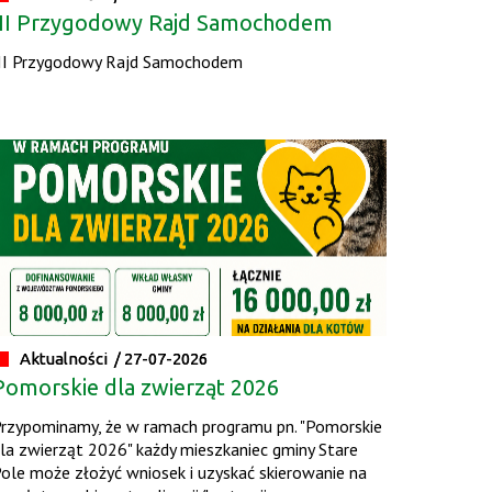
III Przygodowy Rajd Samochodem
II Przygodowy Rajd Samochodem
Aktualności /
04.08.2026
Pod żaglami
Aktualności /
03.08.2026
Szukamy właściciela
Aktualności /
27-07-2026
Pomorskie dla zwierząt 2026
Aktualności /
01.08.2026
rzypominamy, że w ramach programu pn. "Pomorskie
la zwierząt 2026" każdy mieszkaniec gminy Stare
I Turniej Sołectw
ole może złożyć wniosek i uzyskać skierowanie na