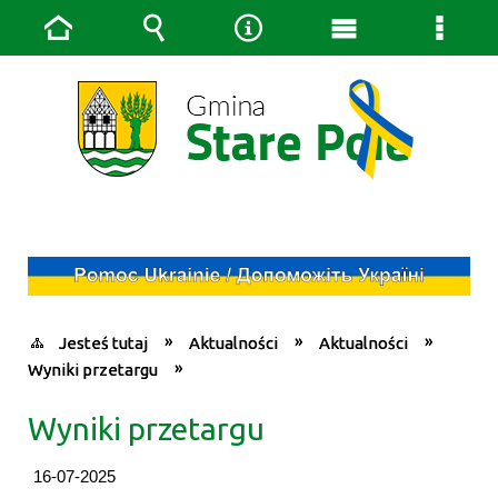
Strona
Wyszukiwarka
Narzędzia
Menu
Menu
główna
główne
szcze
Jesteś tutaj
Aktualności
Aktualności
Wyniki przetargu
Wyniki przetargu
16-07-2025